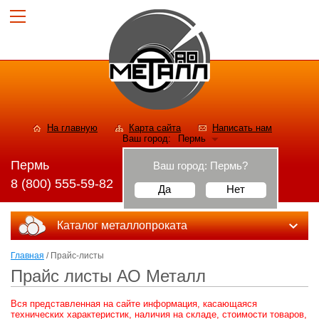
На главную
Карта сайта
Написать нам
Ваш город:
Пермь
Пермь
Ваш город:
Пермь
?
8 (800) 555-59-82
Да
Нет
Каталог металлопроката
Главная
/ Прайс-листы
Прайс листы АО Металл
Вся представленная на сайте информация, касающаяся
технических характеристик, наличия на складе, стоимости товаров,