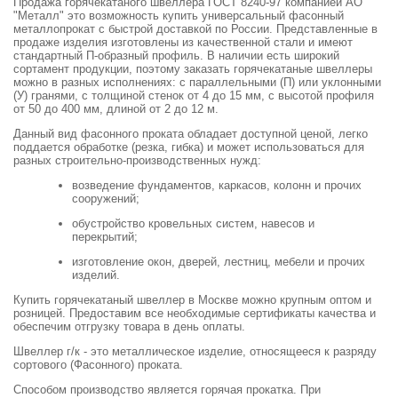
Продажа горячекатаного швеллера ГОСТ 8240-97 компанией АО
"Металл" это возможность купить универсальный фасонный
металлопрокат с быстрой доставкой по России. Представленные в
продаже изделия изготовлены из качественной стали и имеют
стандартный П-образный профиль. В наличии есть широкий
сортамент продукции, поэтому заказать горячекатаные швеллеры
можно в разных исполнениях: с параллельными (П) или уклонными
(У) гранями, с толщиной стенок от 4 до 15 мм, с высотой профиля
от 50 до 400 мм, длиной от 2 до 12 м.
Данный вид фасонного проката обладает доступной ценой, легко
поддается обработке (резка, гибка) и может использоваться для
разных строительно-производственных нужд:
возведение фундаментов, каркасов, колонн и прочих
сооружений;
обустройство кровельных систем, навесов и
перекрытий;
изготовление окон, дверей, лестниц, мебели и прочих
изделий.
Купить горячекатаный швеллер в Москве можно крупным оптом и
розницей. Предоставим все необходимые сертификаты качества и
обеспечим отгрузку товара в день оплаты.
Швеллер г/к - это металлическое изделие, относящееся к разряду
сортового (Фасонного) проката.
Способом производство является горячая прокатка. При