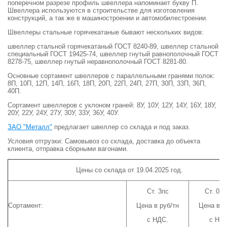
поперечном разрезе профиль швеллера напоминает букву П.
Швеллера используются в строительстве для изготовления
конструкций, а так же в машиностроении и автомобилестроении.
Швеллеры стальные горячекатаные бывают нескольких видов:
швеллер стальной горячекатаный ГОСТ 8240-89, швеллер стальной
специальный ГОСТ 19425-74, швеллер гнутый равнополочный ГОСТ
8278-75, швеллер гнутый неравнополочный ГОСТ 8281-80.
Основные сортамент швеллеров с параллельными гранями полок:
8П, 10П, 12П, 14П, 16П, 18П, 20П, 22П, 24П, 27П, 30П, 33П, 36П,
40П.
Сортамент швеллеров с уклоном граней: 8У, 10У, 12У, 14У, 16У, 18У,
20У, 22У, 24У, 27У, 30У, 33У, 36У, 40У.
ЗАО "Металл"
предлагает швеллер со склада и под заказ.
Условия отгрузки: Самовывоз со склада, доставка до объекта
клиента, отправка сборными вагонами.
Цены со склада от 19.04.2025 год.
Ст. 3пс
Ст. 09
Сортамент:
Цена в руб/тн
Цена в р
с НДС.
с НДС