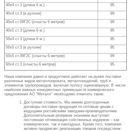
40х4 ст.3 (длина 6 м.)
95
40х4 ст.3 (в рулоне)
99
40х4 ст.09Г2С (хлысты 6 метров)
99
40х5 ст.3 (длина 6 м.)
95
50х4 ст.3 (длина 6 м.)
95
50х5 ст.3 (в рулоне)
95
50х5 ст.09Г2С (хлысты 6 метров)
99
60х4 ст.3 (хлысты 6 метров)
95
Наша компания давно и продуктивно работает на рынке поставки
различных видов металлопроката, металлоизделий, труб и
элементов трубопроводов, включая полосу оцинкованную. В числе
наиболее важных конкурентных преимуществ коммерческого
предложения АО "Металл" необходимо отметить такие:
Доступная стоимость. Мы имеем долгосрочные
договоры поставки продукции по оптовым ценам с
ведущими российскими заводами-производителями.
Дополнительным резервом экономии выступает
постоянная оптимизация собственных издержек – как
коммерческих, так и накладных. Кроме того, компания
активно продвигает реализацию товаров посредством