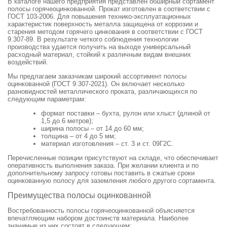
В каталоге нашего предприятия представлен обширный сортамент
полосы горячеоцинкованной. Прокат изготовлен в соответствии с
ГОСТ 103-2006. Для повышения технико-эксплуатационных
характеристик поверхность металла защищена от коррозии и
старения методом горячего цинкования в соответствии с ГОСТ
9.307-89. В результате четкого соблюдения технологии
производства удается получить на выходе универсальный
расходный материал, стойкий к различным видам внешних
воздействий.
Мы предлагаем заказчикам широкий ассортимент полосы
оцинкованной (ГОСТ 9.307-2021). Он включает несколько
разновидностей металлического проката, различающихся по
следующим параметрам:
формат поставки – бухта, рулон или хлыст (длиной от
1,5 до 6 метров);
ширина полосы – от 14 до 60 мм;
толщина – от 4 до 5 мм;
материал изготовления – ст. 3 и ст. 09Г2С.
Перечисленные позиции присутствуют на складе, что обеспечивает
оперативность выполнения заказа. При желании клиента и по
дополнительному запросу готовы поставить в сжатые сроки
оцинкованную полосу для заземления любого другого сортамента.
Преимущества полосы оцинкованной
Востребованность полосы горячеоцинкованной объясняется
впечатляющим набором достоинств материала. Наиболее
значимые из них состоят в следующем: